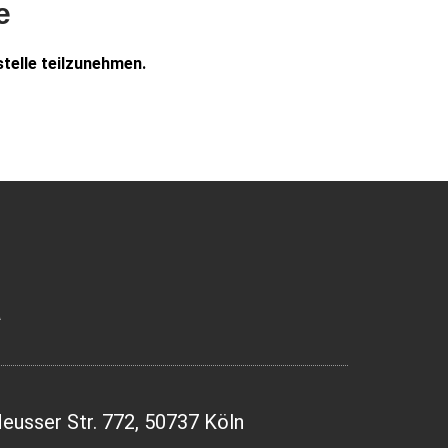
e
stelle teilzunehmen.
a
eusser Str. 772, 50737 Köln